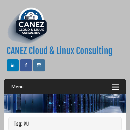
Skip
to
content
CANEZ Cloud & Linux Consulting
Menu
Tag:
PU