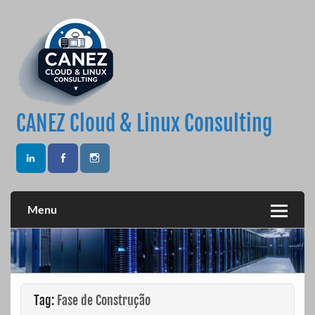
Skip
to
content
CANEZ Cloud & Linux Consulting
Menu
Tag:
Fase de Construção