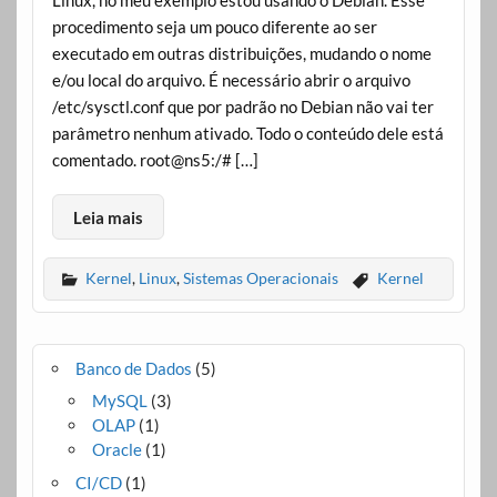
Linux, no meu exemplo estou usando o Debian. Esse
procedimento seja um pouco diferente ao ser
executado em outras distribuições, mudando o nome
e/ou local do arquivo. É necessário abrir o arquivo
/etc/sysctl.conf que por padrão no Debian não vai ter
parâmetro nenhum ativado. Todo o conteúdo dele está
comentado. root@ns5:/# […]
Leia mais
Kernel
,
Linux
,
Sistemas Operacionais
Kernel
Banco de Dados
(5)
MySQL
(3)
OLAP
(1)
Oracle
(1)
CI/CD
(1)