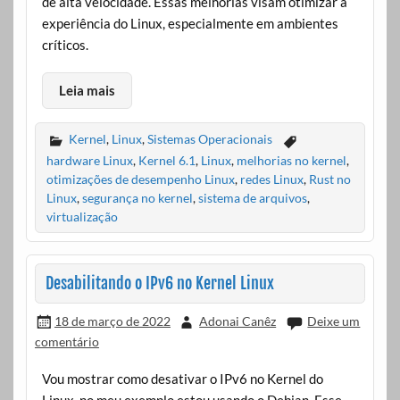
de alta velocidade. Essas melhorias visam otimizar a
experiência do Linux, especialmente em ambientes
críticos.
Leia mais
Kernel
,
Linux
,
Sistemas Operacionais
hardware Linux
,
Kernel 6.1
,
Linux
,
melhorias no kernel
,
otimizações de desempenho Linux
,
redes Linux
,
Rust no
Linux
,
segurança no kernel
,
sistema de arquivos
,
virtualização
Desabilitando o IPv6 no Kernel Linux
18 de março de 2022
Adonai Canêz
Deixe um
comentário
Vou mostrar como desativar o IPv6 no Kernel do