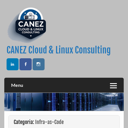
Skip
to
content
CANEZ Cloud & Linux Consulting
Menu
Categoria:
Infra-as-Code