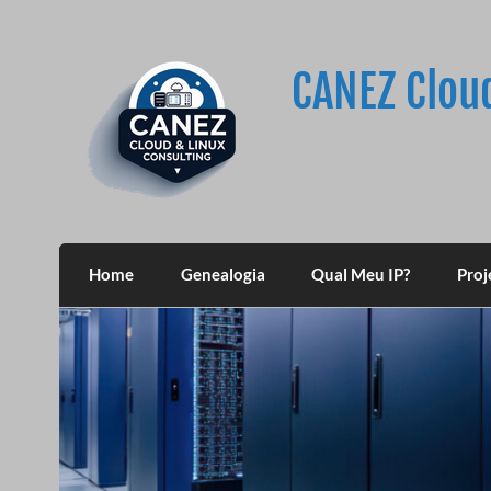
Skip
to
content
CANEZ Clou
Home
Genealogia
Qual Meu IP?
Proj