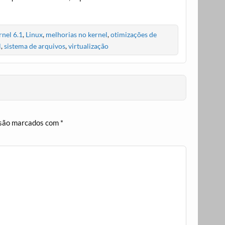
nel 6.1
,
Linux
,
melhorias no kernel
,
otimizações de
l
,
sistema de arquivos
,
virtualização
 são marcados com
*