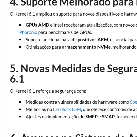
4. Suporte Melhorado par
O Kernel 6.1 ampliou o suporte para novos dispositivos e hardw
GPUs AMD
e Intel receberam atualizações, com novos 
Phoronix
para benchmarks de GPUs.
Suporte adicional para
dispositivos ARM
, essencial pa
Otimizações para
armazenamento NVMe
, melhorando 
5. Novas Medidas de Segura
6.1
O Kernel 6.1 reforça a segurança com:
Medidas contra vulnerabilidades de hardware como
Spe
Melhorias no
Landlock LSM
, que oferece controles de a
Ajustes na implementação de
SMEP
e
SMAP
, fornecend