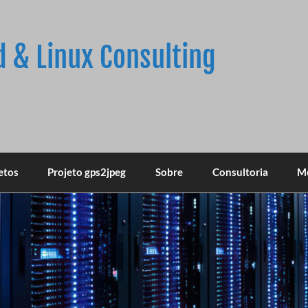
d & Linux Consulting
etos
Projeto gps2jpeg
Sobre
Consultoria
M