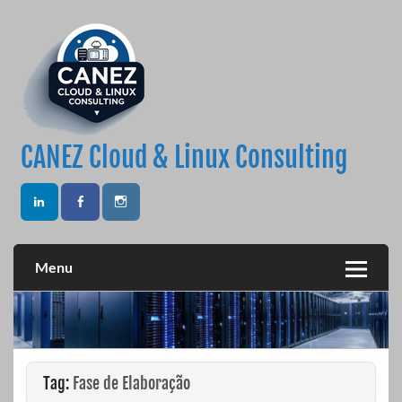
Skip
to
content
CANEZ Cloud & Linux Consulting
Menu
Tag:
Fase de Elaboração