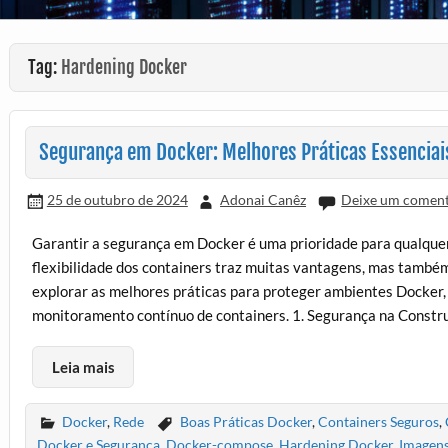
Tag:
Hardening Docker
Segurança em Docker: Melhores Práticas Essenciai
25 de outubro de 2024
Adonai Canêz
Deixe um coment
Garantir a segurança em Docker é uma prioridade para qualquer 
flexibilidade dos containers traz muitas vantagens, mas també
explorar as melhores práticas para proteger ambientes Docker,
monitoramento contínuo de containers. 1. Segurança na Constru
Leia mais
Docker
,
Rede
Boas Práticas Docker
,
Containers Seguros
,
Docker e Segurança
,
Docker-compose
,
Hardening Docker
,
Imagen