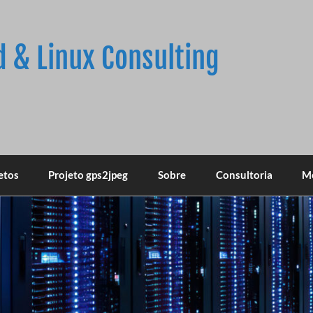
d & Linux Consulting
etos
Projeto gps2jpeg
Sobre
Consultoria
M