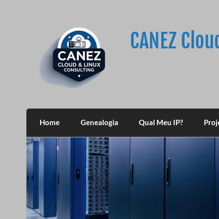
Skip
to
content
CANEZ Clou
Home
Genealogia
Qual Meu IP?
Proj