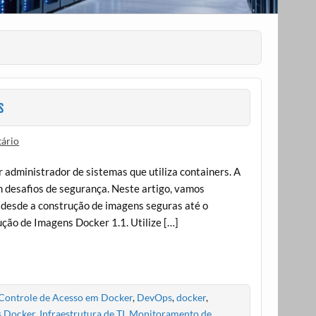
s
ário
administrador de sistemas que utiliza containers. A
m desafios de segurança. Neste artigo, vamos
 desde a construção de imagens seguras até o
ção de Imagens Docker 1.1. Utilize […]
Controle de Acesso em Docker
,
DevOps
,
docker
,
s Docker
,
Infraestrutura de TI
,
Monitoramento de