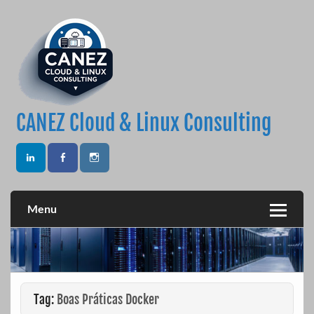
Skip
to
content
CANEZ Cloud & Linux Consulting
Menu
Tag:
Boas Práticas Docker