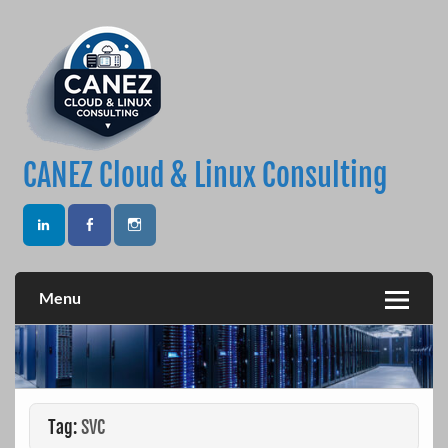
Skip
to
content
CANEZ Cloud & Linux Consulting
Menu
Tag:
SVC