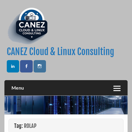
Skip
to
content
CANEZ Cloud & Linux Consulting
Menu
Tag:
ROLAP