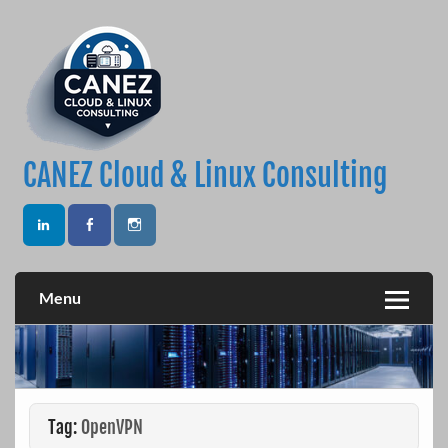
Skip
to
content
CANEZ Cloud & Linux Consulting
Menu
Tag:
OpenVPN