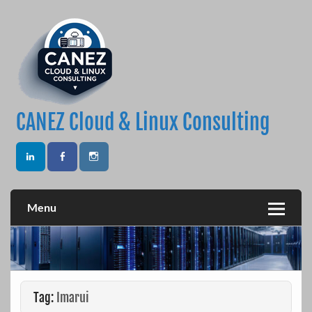
Skip
to
content
CANEZ Cloud & Linux Consulting
Menu
Tag:
Imarui