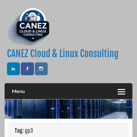
Skip
to
content
CANEZ Cloud & Linux Consulting
Menu
Tag:
gp3