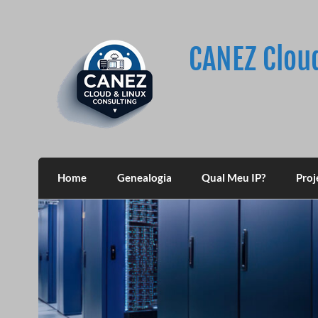
Skip
to
content
CANEZ Clou
Home
Genealogia
Qual Meu IP?
Proj