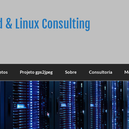
d & Linux Consulting
etos
Projeto gps2jpeg
Sobre
Consultoria
M