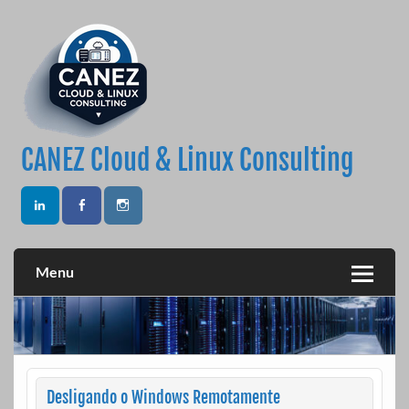
Skip
to
content
CANEZ Cloud & Linux Consulting
Menu
Desligando o Windows Remotamente