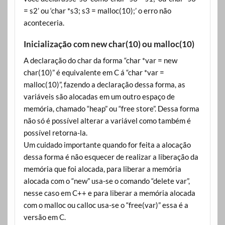
= s2’ ou ‘char *s3; s3 = malloc(10);’ o erro não
aconteceria.
Inicialização com new char(10) ou malloc(10)
A declaração do char da forma “char *var = new
char(10)” é equivalente em C á “char *var =
malloc(10)”, fazendo a declaração dessa forma, as
variáveis são alocadas em um outro espaço de
memória, chamado “heap” ou “free store”. Dessa forma
não só é possível alterar a variável como também é
possível retorna-la.
Um cuidado importante quando for feita a alocação
dessa forma é não esquecer de realizar a liberação da
memória que foi alocada, para liberar a memória
alocada com o “new” usa-se o comando “delete var”,
nesse caso em C++ e para liberar a memória alocada
com o malloc ou calloc usa-se o “free(var)” essa é a
versão em C.