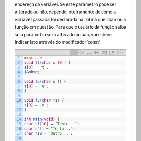
endereço da variável. Se este parâmetro pode ser
alterado ou não, depende inteiramente de como a
variável passada foi declarada na rotina que chamou a
função em questão. Para que o usuário da função saiba
se o parâmetro será alterado ou não, você deve
indicar isto através do modificador ‘const’.
C++
1
#include
2
void
f1
(
char
s
[
10
]
)
{
3
s
[
0
]
=
't'
;
4
}
&nbsp
;
5
6
void
f2
(
char
s
[
]
)
{
7
s
[
0
]
=
'n'
;
8
}
9
10
void
f3
(
char
*
s
)
{
11
s
[
0
]
=
'o'
;
12
}
13
14
int
main
(
void
)
{
15
char
s1
[
10
]
=
"Teste..."
;
16
char
s2
[
]
=
"Teste..."
;
17
char
*
s3
=
"Outro..."
;
18