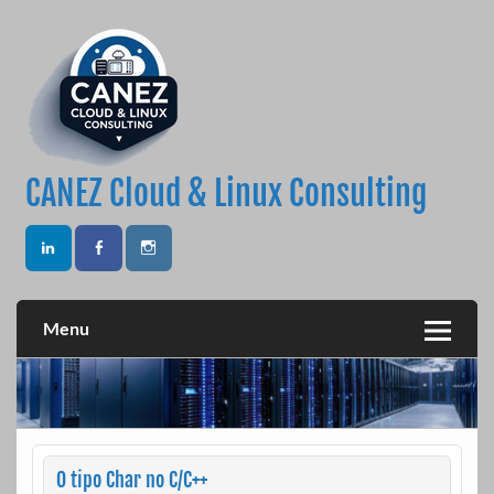
Skip
to
content
CANEZ Cloud & Linux Consulting
Menu
O tipo Char no C/C++