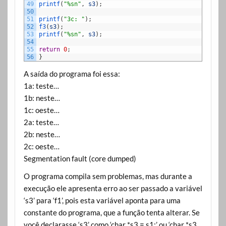
49
printf
(
"%sn"
,
s3
)
;
50
51
printf
(
"3c: "
)
;
52
f3
(
s3
)
;
53
printf
(
"%sn"
,
s3
)
;
54
55
return
0
;
56
}
A saída do programa foi essa:
1a: teste…
1b: neste…
1c: oeste…
2a: teste…
2b: neste…
2c: oeste…
Segmentation fault (core dumped)
O programa compila sem problemas, mas durante a
execução ele apresenta erro ao ser passado a variável
‘s3’ para ‘f1’, pois esta variável aponta para uma
constante do programa, que a função tenta alterar. Se
você declarasse ‘s3’ como ‘char *s3 = s1;’ ou ‘char *s3