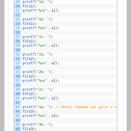
19
printf
(
"1a: "
)
;
20
f1
(
s1
)
;
21
printf
(
"%sn"
,
s1
)
;
22
23
printf
(
"1b: "
)
;
24
f2
(
s1
)
;
25
printf
(
"%sn"
,
s1
)
;
26
27
printf
(
"1c: "
)
;
28
f3
(
s1
)
;
29
printf
(
"%sn"
,
s1
)
;
30
31
printf
(
"2a: "
)
;
32
f1
(
s2
)
;
33
printf
(
"%sn"
,
s2
)
;
34
35
printf
(
"2b: "
)
;
36
f2
(
s2
)
;
37
printf
(
"%sn"
,
s2
)
;
38
39
printf
(
"2c: "
)
;
40
f3
(
s2
)
;
41
printf
(
"%sn"
,
s2
)
;
42
43
printf
(
"3a: "
)
;
// Nesta chamada vai gerar o erro
44
f1
(
s3
)
;
45
printf
(
"%sn"
,
s3
)
;
46
47
printf
(
"3b: "
)
;
48
f2
(
s3
)
;