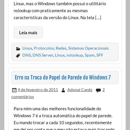
Linux, mas o Windows também possui o utilitário
nslookup com praticamente as mesmas
características da versão do Linux. Na tela […]
Leia mais
Linux
,
Protocolos
,
Redes
,
Sistemas Operacionais
DNS
,
DNS Server
,
Linux
,
nslookup
,
Spam
,
SPF
Erro na Troca do Papel de Parede do Windows 7
4 de fevereiro de 2011
Adonai Canêz
2
comentários
Para mim uma das melhores funcionalidade do
Windows 7 é a troca automática do papel de parede.
Eu mando trocar a cada 10 segundos, recentemente
me dei por conta que o meu não estava mais trocando.